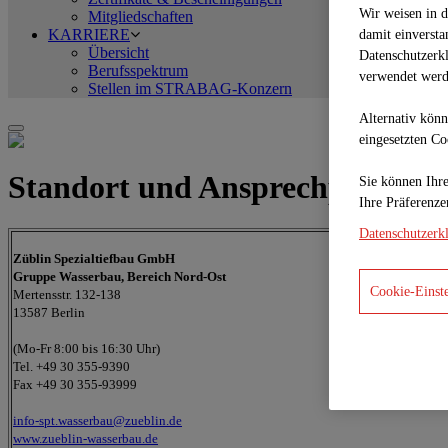
Wir weisen in 
Mitgliedschaften
KARRIERE
damit ein­ver­st
Übersicht
Datenschutzerk
Berufsspektrum
verwendet werd
Stellen im STRABAG-Konzern
Alternativ könn
eingesetzten C
Standort und Ansprechpersone
Sie können Ihre
Ihre Prä­fe­ren
Datenschutzerk
Züblin Spezialtiefbau GmbH
Gruppe Wasserbau, Bereich Nord-Ost
Cookie-Einst
Mertensstr. 132-138
13587 Berlin
(Mo-Fr 8:00 bis 16:30 Uhr)
Tel. +49 30 355-9390
Fax +49 30 355-93999
info-spt.wasserbau@zueblin.de
www.zueblin-wasserbau.de