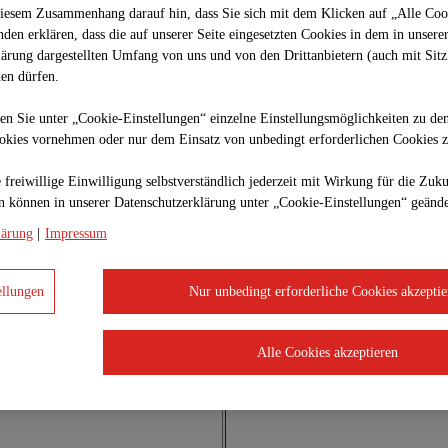
diesem Zusammenhang darauf hin, dass Sie sich mit dem Klicken auf „Alle Coo
anden erklären, dass die auf unserer Seite eingesetzten Cookies in dem in unsere
lärung dargestellten Umfang von uns und von den Drittanbietern (auch mit Sit
en dürfen.
en Sie unter „Cookie-Einstellungen“ einzelne Einstellungsmöglichkeiten zu de
ookies vornehmen oder nur dem Einsatz von unbedingt erforderlichen Cookies 
n
 freiwillige Einwilligung selbstverständlich jederzeit mit Wirkung für die Zuk
zen können in unserer Datenschutzerklärung unter „Cookie-Einstellungen“ geänd
lärung
|
Impressum
Bereichsleitung:
Dipl. Ing. Oec. Dirk Reiniger
Dipl. Ing. Marc Lenuweit
ellungen
Nur unbedingt erforderliche Cookies akzeptie
Oberbauleitung:
Dipl. Ing. Klaus Gutjahr
Alle Cookies akzeptieren
Dipl. Ing. Ivo Heimann