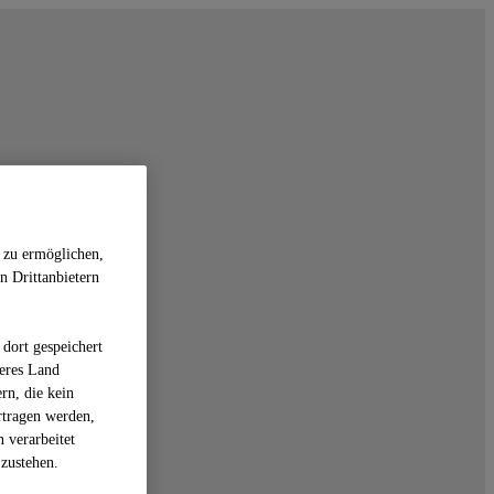
 zu ermöglichen,
n Drittanbietern
dort gespeichert
deres Land
rn, die kein
rtragen werden,
 verarbeitet
zustehen.