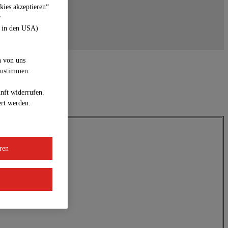
kies akzeptieren“
r
z in den USA)
n von uns
zustimmen.
unft widerrufen.
ert werden.
ren